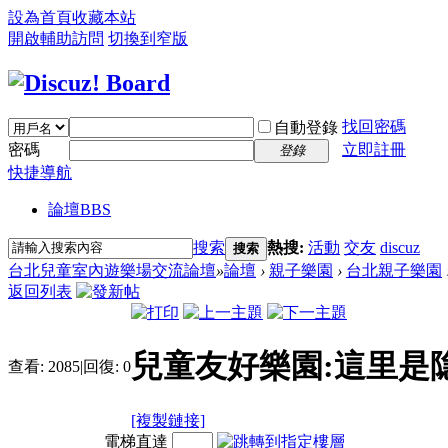
設為首頁
收藏本站
開啟輔助訪問
切換到窄版
找回密碼
自動登錄
密碼
立即註冊
登錄
快捷導航
論壇
BBS
搜索
熱搜:
活動
交友
discuz
搜索
台北兒童室內遊樂場交流論壇
»
論壇
›
親子樂園
›
台北親子樂園
返回列表
兒童友好樂園:這里是
查看:
2085
|
回復:
0
[複製鏈接]
電梯直達