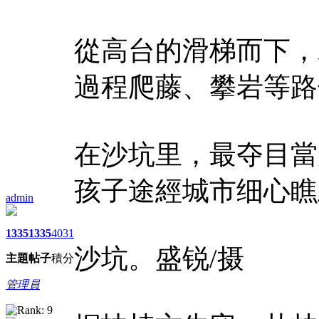
從高台的滑梯而下，
過程爬藤、攀岩等路
在沙坑里，最夺目當
孩子途經城市细心瞧
admin
1335
1335
4031
沙坑。盛锐/摄
主題
帖子
積分
管理員